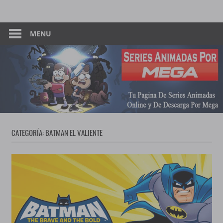
Skip
Tu
Series
to
Pagina
content
MENU
Animadas
De
Descarga
–
Por
Mega
Por
Mega
CATEGORÍA:
BATMAN EL VALIENTE