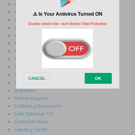
Arcane
Avatar La Leyenda De Aang
Batman Del Futuro
Batman El Valiente
Batman La Serie Animada
Ben 10
Big Guy y Rusty El Niño Robot
Big Mouth
Blade Serie Animada
Blaze Y Los Monster Machines
Bob Esponja
Bravestarr
Bubble Guppies
Cadillacs y Dinosaurios
Calle Dálmatas 101
Cantinflas Show
Canuto y Canito