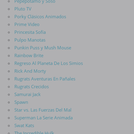
Pepepotamo y Soso
Pluto TV
Porky Clásicos Animados
Prime Video
Princesita Sofía
Pulpo Manotas
Punkin Puss y Mush Mouse
Rainbow Brite
Regreso Al Planeta De Los Simios
Rick And Morty
Rugrats Aventuras En Pañales
Rugrats Crecidos
Samurai Jack
Spawn
Star vs. Las Fuerzas Del Mal
Superman La Serie Animada
Swat Kats
The Incredible Hulk