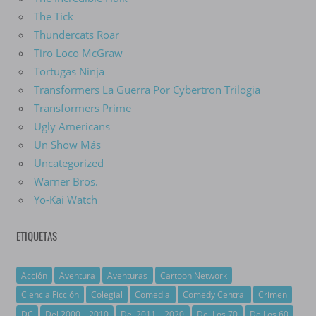
The Tick
Thundercats Roar
Tiro Loco McGraw
Tortugas Ninja
Transformers La Guerra Por Cybertron Trilogia
Transformers Prime
Ugly Americans
Un Show Más
Uncategorized
Warner Bros.
Yo-Kai Watch
ETIQUETAS
Acción
Aventura
Aventuras
Cartoon Network
Ciencia Ficción
Colegial
Comedia
Comedy Central
Crimen
DC
Del 2000 – 2010
Del 2011 – 2020
Del Los 70
De Los 60