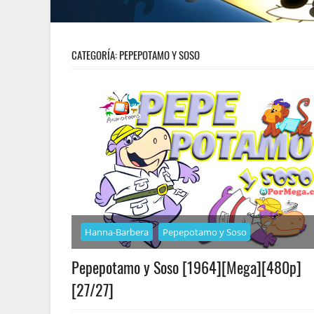
CATEGORÍA:
PEPEPOTAMO Y SOSO
Hanna-Barbera
Pepepotamo y Soso
Pepepotamo y Soso [1964][Mega][480p]
[27/27]