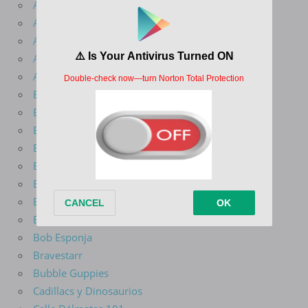
Amphibia
Animaniacs
Aquaman
Arcane
Avatar La Leyenda De Aang
Batman Del Futuro
Batman El Valiente
Batman La Serie Animada
Ben 10
Big Guy y Rusty El Niño Robot
Big Mouth
Blade Serie Animada
Blaze Y Los Monster Machines
Bob Esponja
Bravestarr
Bubble Guppies
Cadillacs y Dinosaurios