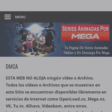
Skip
Tu
Series
to
Pagina
content
MENU
Animadas
De
Descarga
–
Por
Mega
Por
Mega
DMCA
ESTA WEB NO ALOJA ningún vídeo o Archivo.
Todos los vídeos o Archivos que se muestran en
este Sitio se encuentran disponibles libremente en
servicios de Internet como OpenLoad.co, Mega.nz,
VK, Tu.tv, 4Share, Videobam, entre otros.