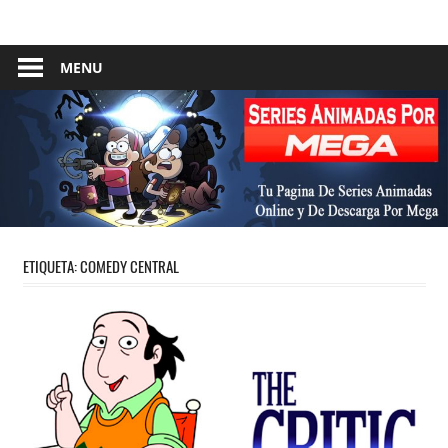
Skip
Tu
Series
to
Pagina
content
MENU
Animadas
De
Descarga
–
Por
Mega
Por
Mega
ETIQUETA:
COMEDY CENTRAL