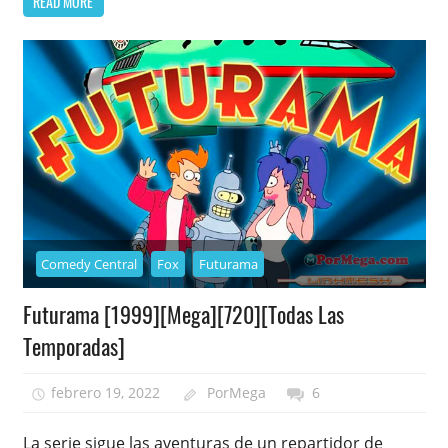
READ MORE
Comedy Central
Fox
Futurama
Futurama [1999][Mega][720][Todas Las
Temporadas]
febrero 19, 2022
PorMega
6
La serie sigue las aventuras de un repartidor de