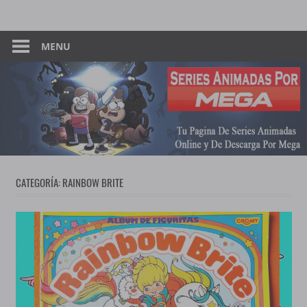
Skip
Tu
Series
to
Pagina
content
MENU
Animadas
De
Descarga
–
Por
Mega
Por
Mega
CATEGORÍA:
RAINBOW BRITE