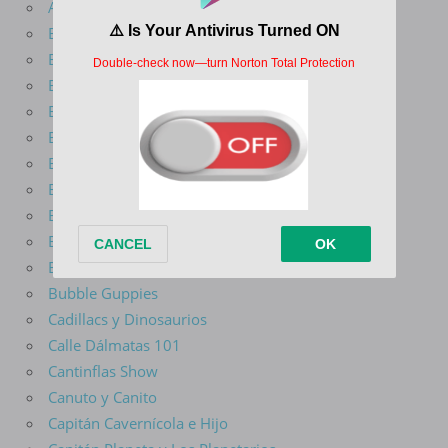
Avatar La Leyenda De Aang
Batman Del Futuro
Batman El Valiente
Batman La Serie Animada
Ben 10
Big Guy y Rusty El Niño Robot
Big Mouth
Blade Serie Animada
Blaze Y Los Monster Machines
Bob Esponja
Bravestarr
Bubble Guppies
Cadillacs y Dinosaurios
Calle Dálmatas 101
Cantinflas Show
Canuto y Canito
Capitán Cavernícola e Hijo