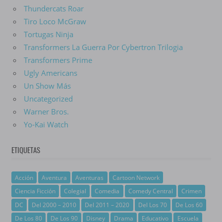
Thundercats Roar
Tiro Loco McGraw
Tortugas Ninja
Transformers La Guerra Por Cybertron Trilogia
Transformers Prime
Ugly Americans
Un Show Más
Uncategorized
Warner Bros.
Yo-Kai Watch
ETIQUETAS
Acción
Aventura
Aventuras
Cartoon Network
Ciencia Ficción
Colegial
Comedia
Comedy Central
Crimen
DC
Del 2000 – 2010
Del 2011 – 2020
Del Los 70
De Los 60
De Los 80
De Los 90
Disney
Drama
Educativo
Escuela