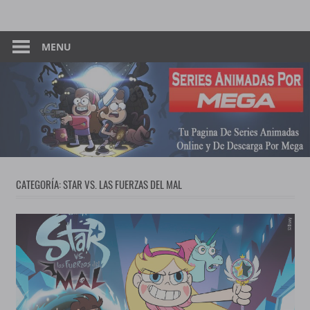
Skip
Tu
Series
to
Pagina
content
MENU
Animadas
De
Descarga
–
Por
Mega
Por
Mega
CATEGORÍA:
STAR VS. LAS FUERZAS DEL MAL