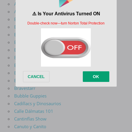
Arcane
Avatar La Leyenda De Aang
Batman Del Futuro
Batman El Valiente
Batman La Serie Animada
Ben 10
Big Guy y Rusty El Niño Robot
Big Mouth
Blade Serie Animada
Blaze Y Los Monster Machines
Bob Esponja
Bravestarr
Bubble Guppies
Cadillacs y Dinosaurios
Calle Dálmatas 101
Cantinflas Show
Canuto y Canito