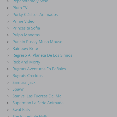
Pepepotamo y Soso
Pluto TV
Porky Clásicos Animados
Prime Video
Princesita Sofía
Pulpo Manotas
Punkin Puss y Mush Mouse
Rainbow Brite
Regreso Al Planeta De Los Simios
Rick And Morty
Rugrats Aventuras En Pañales
Rugrats Crecidos
Samurai Jack
Spawn
Star vs. Las Fuerzas Del Mal
Superman La Serie Animada
Swat Kats
The Incredible Hulk