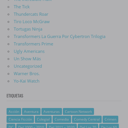
The Tick
Thundercats Roar
Tiro Loco McGraw
Tortugas Ninja
Transformers La Guerra Por Cybertron Trilogia
Transformers Prime
Ugly Americans
Un Show Más
Uncategorized
Warner Bros.
Yo-Kai Watch
ETIQUETAS
Acción
Aventura
Aventuras
Cartoon Network
Ciencia Ficción
Colegial
Comedia
Comedy Central
Crimen
DC
Del 2000 – 2010
Del 2011 – 2020
Del Los 70
De Los 60