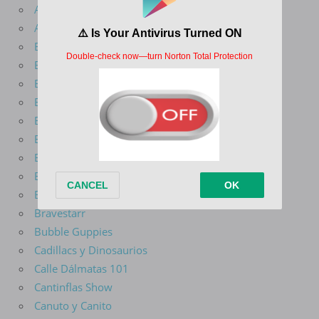
Arcane
Avatar La Leyenda De Aang
Batman Del Futuro
Batman El Valiente
Batman La Serie Animada
Ben 10
Big Guy y Rusty El Niño Robot
Big Mouth
Blade Serie Animada
Blaze Y Los Monster Machines
Bob Esponja
Bravestarr
Bubble Guppies
Cadillacs y Dinosaurios
Calle Dálmatas 101
Cantinflas Show
Canuto y Canito