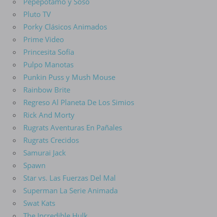
Pepepotamo y Soso
Pluto TV
Porky Clásicos Animados
Prime Video
Princesita Sofía
Pulpo Manotas
Punkin Puss y Mush Mouse
Rainbow Brite
Regreso Al Planeta De Los Simios
Rick And Morty
Rugrats Aventuras En Pañales
Rugrats Crecidos
Samurai Jack
Spawn
Star vs. Las Fuerzas Del Mal
Superman La Serie Animada
Swat Kats
The Incredible Hulk