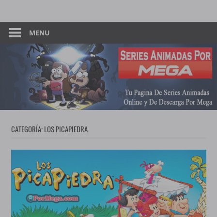
Skip
Tu
Series
to
Pagina
content
MENU
Animadas
De
Descarga
–
Por
Mega
Por
Mega
CATEGORÍA:
LOS PICAPIEDRA