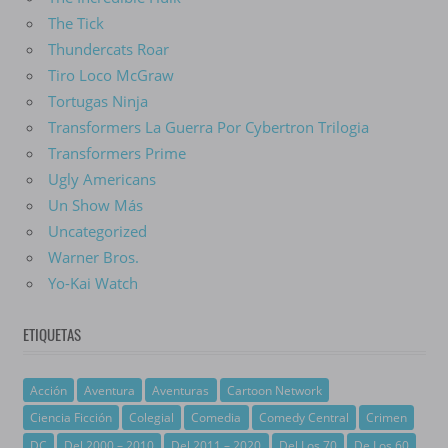
The Tick
Thundercats Roar
Tiro Loco McGraw
Tortugas Ninja
Transformers La Guerra Por Cybertron Trilogia
Transformers Prime
Ugly Americans
Un Show Más
Uncategorized
Warner Bros.
Yo-Kai Watch
ETIQUETAS
Acción
Aventura
Aventuras
Cartoon Network
Ciencia Ficción
Colegial
Comedia
Comedy Central
Crimen
DC
Del 2000 – 2010
Del 2011 – 2020
Del Los 70
De Los 60