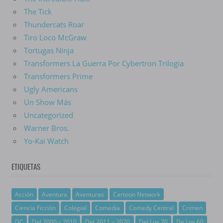
The Tick
Thundercats Roar
Tiro Loco McGraw
Tortugas Ninja
Transformers La Guerra Por Cybertron Trilogia
Transformers Prime
Ugly Americans
Un Show Más
Uncategorized
Warner Bros.
Yo-Kai Watch
ETIQUETAS
Acción
Aventura
Aventuras
Cartoon Network
Ciencia Ficción
Colegial
Comedia
Comedy Central
Crimen
DC
Del 2000 – 2010
Del 2011 – 2020
Del Los 70
De Los 60