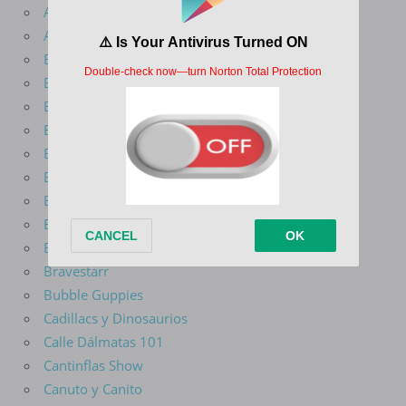
Arcane
Avatar La Leyenda De Aang
Batman Del Futuro
Batman El Valiente
Batman La Serie Animada
Ben 10
Big Guy y Rusty El Niño Robot
Big Mouth
Blade Serie Animada
Blaze Y Los Monster Machines
Bob Esponja
Bravestarr
Bubble Guppies
Cadillacs y Dinosaurios
Calle Dálmatas 101
Cantinflas Show
Canuto y Canito