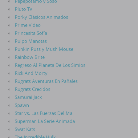
Pepepotamo y Soso
Pluto TV
Porky Clásicos Animados
Prime Video
Princesita Sofía
Pulpo Manotas
Punkin Puss y Mush Mouse
Rainbow Brite
Regreso Al Planeta De Los Simios
Rick And Morty
Rugrats Aventuras En Pañales
Rugrats Crecidos
Samurai Jack
Spawn
Star vs. Las Fuerzas Del Mal
Superman La Serie Animada
Swat Kats
The Incredible Hulk