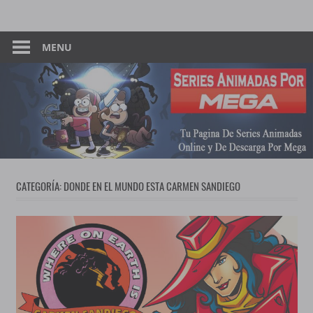
Skip
Tu
Series
to
Pagina
content
MENU
Animadas
De
Descarga
–
Por
Mega
Por
Mega
CATEGORÍA:
DONDE EN EL MUNDO ESTA CARMEN SANDIEGO