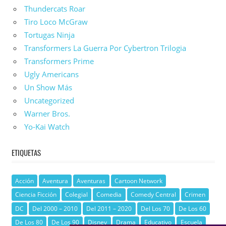
Thundercats Roar
Tiro Loco McGraw
Tortugas Ninja
Transformers La Guerra Por Cybertron Trilogia
Transformers Prime
Ugly Americans
Un Show Más
Uncategorized
Warner Bros.
Yo-Kai Watch
ETIQUETAS
Acción
Aventura
Aventuras
Cartoon Network
Ciencia Ficción
Colegial
Comedia
Comedy Central
Crimen
DC
Del 2000 – 2010
Del 2011 – 2020
Del Los 70
De Los 60
De Los 80
De Los 90
Disney
Drama
Educativo
Escuela