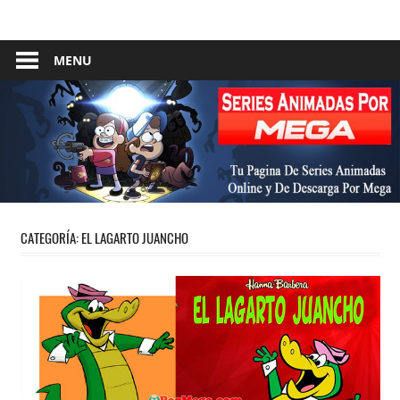
Skip
Tu
Series
to
Pagina
content
MENU
Animadas
De
Descarga
–
Por
Mega
Por
Mega
CATEGORÍA:
EL LAGARTO JUANCHO