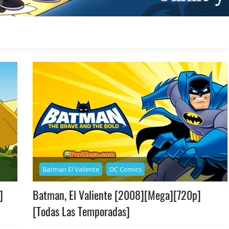
Batman El Valiente
DC Comics
]
Batman, El Valiente [2008][Mega][720p]
[Todas Las Temporadas]