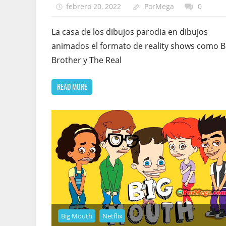
febrero 20, 2022
PorMega
0
La casa de los dibujos parodia en dibujos
animados el formato de reality shows como B
Brother y The Real
READ MORE
Big Mouth
Netflix