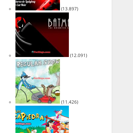
(13.897)
(12.091)
(11.426)