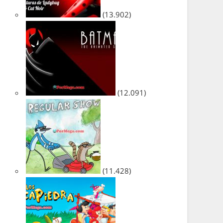
(13.902)
(12.091)
(11.428)