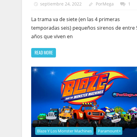
septiembre 24, 2022
PorMega
1
La trama va de siete (en las 4 primeras
temporadas seis) pequeños sirenos de entre 
años que viven en
READ MORE
Blaze Y Los Monster Machines
Paramount+