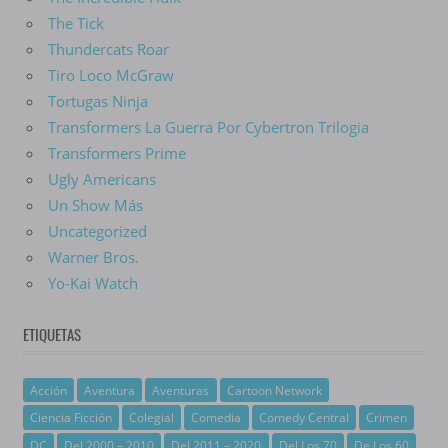
The Tick
Thundercats Roar
Tiro Loco McGraw
Tortugas Ninja
Transformers La Guerra Por Cybertron Trilogia
Transformers Prime
Ugly Americans
Un Show Más
Uncategorized
Warner Bros.
Yo-Kai Watch
ETIQUETAS
Acción
Aventura
Aventuras
Cartoon Network
Ciencia Ficción
Colegial
Comedia
Comedy Central
Crimen
DC
Del 2000 – 2010
Del 2011 – 2020
Del Los 70
De Los 60