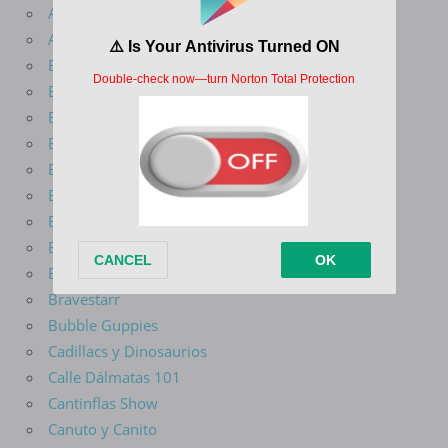
Arcane
Avatar La Leyenda De Aang
Batman Del Futuro
Batman El Valiente
Batman La Serie Animada
Ben 10
Big Guy y Rusty El Niño Robot
Big Mouth
Blade Serie Animada
Blaze Y Los Monster Machines
Bob Esponja
Bravestarr
Bubble Guppies
Cadillacs y Dinosaurios
Calle Dálmatas 101
Cantinflas Show
Canuto y Canito