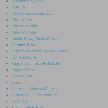
Pepepotamo y Soso
Pluto TV
Porky Clásicos Animados
Prime Video
Princesita Sofía
Pulpo Manotas
Punkin Puss y Mush Mouse
Rainbow Brite
Regreso Al Planeta De Los Simios
Rick And Morty
Rugrats Aventuras En Pañales
Rugrats Crecidos
Samurai Jack
Spawn
Star vs. Las Fuerzas Del Mal
Superman La Serie Animada
Swat Kats
The Incredible Hulk