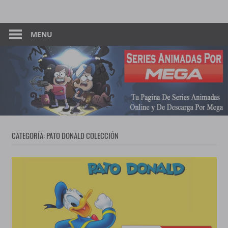
Skip
Tu
Series
to
Pagina
content
MENU
Animadas
De
Descarga
–
Por
Mega
Por
Mega
CATEGORÍA:
PATO DONALD COLECCIÓN