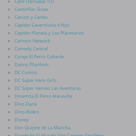
Calle Dálmatas 101
Cantinflas Show
Canuto y Canito
Capitán Cavernícola e Hijo
Capitán Planeta y Los Planetarios
Cartoon Network
Comedy Central
Coraje El Perro Cobarde
Danny Phantom
DC Comics
DC Super Hero Girls
DC Súper Héroes Las Aventuras
Dinamita El Perro Maravilla
Dino Dana
Dino-Riders
Disney
Don Quijote de La Mancha
Donde En El Mundo Esta Carmen Sandiego