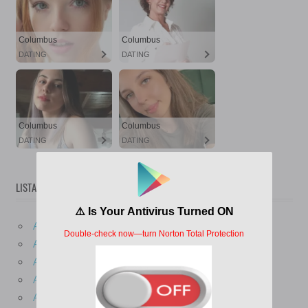
LISTA DE SERIES
Aaahh!!! Real Monsters
Abby Hatcher
Adult Swim
Aladdín
Amos del Universo Revelación