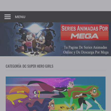
Skip
Tu
Series
to
Pagina
content
MENU
Animadas
De
Descarga
–
Por
Mega
Por
Mega
CATEGORÍA:
DC SUPER HERO GIRLS