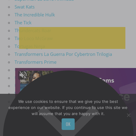
Swat Kats
The Incredible Hulk
The Tick
Thundercats Roar
Tiro Loco McGraw
Tortugas Ninja
Transformers La Guerra Por Cybertron Trilogia
Transformers Prime
Ugly Americans
Un Show Más
Uncategorized
Warner Bros.
Yo-Kai Watch
We use cookies to ensure that we give you the best
experience on our website. If you continue to use this site we
will assume that you are happy with it.
ETIQUETAS
OK
Acción
Aventura
Aventuras
Cartoon Network