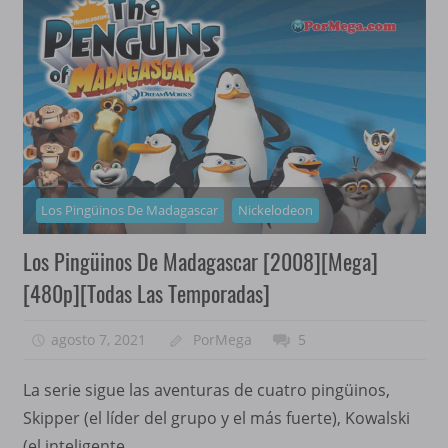
Los Pingüinos De Madagascar
Nickelodeon
Los Pingüinos De Madagascar [2008][Mega]
[480p][Todas Las Temporadas]
agosto 7, 2021
PorMega
5
La serie sigue las aventuras de cuatro pingüinos,
Skipper (el líder del grupo y el más fuerte), Kowalski
(el inteligente