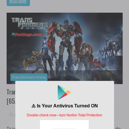
READ MORE
Transformers Prime
Transformers Prime [2010][Mega][OnLine]
[65/65]
junio 6, 2020
PorMega
2
Transformers Prime comienza con una mini-serie de