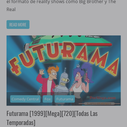
el formato de reality shows como Big Brother y The
Real
READ MORE
Comedy Central
Fox
Futurama
Futurama [1999][Mega][720][Todas Las
Temporadas]