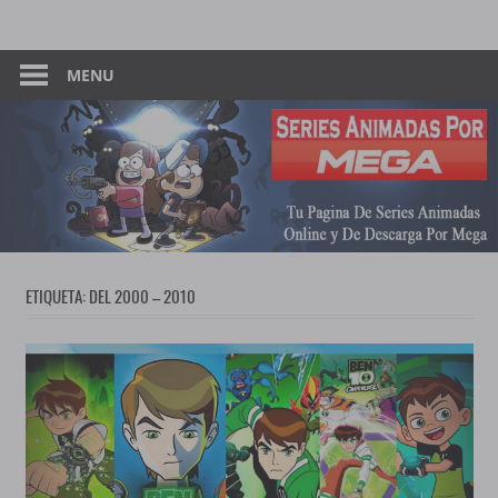
Skip
Tu
Series
to
Pagina
content
MENU
Animadas
De
Descarga
–
Por
Mega
Por
Mega
ETIQUETA:
DEL 2000 – 2010