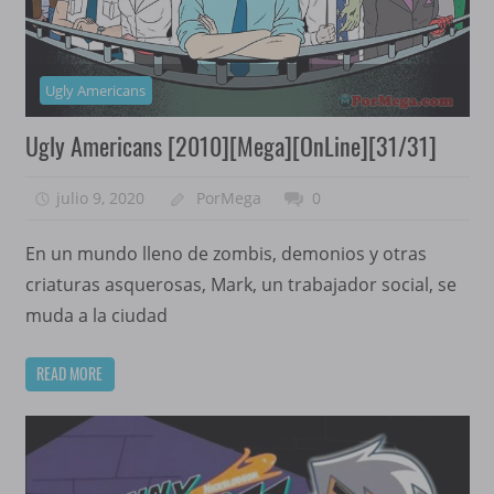
Ugly Americans
Ugly Americans [2010][Mega][OnLine][31/31]
julio 9, 2020
PorMega
0
En un mundo lleno de zombis, demonios y otras
criaturas asquerosas, Mark, un trabajador social, se
muda a la ciudad
READ MORE