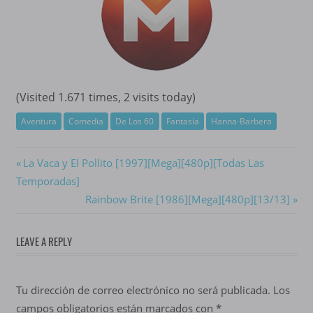
(Visited 1.671 times, 2 visits today)
Aventura
Comedia
De Los 60
Fantasía
Hanna-Barbera
Navegación
Previous
La Vaca y El Pollito [1997][Mega][480p][Todas Las
Post:
Temporadas]
de
Next
Rainbow Brite [1986][Mega][480p][13/13]
entradas
Post:
LEAVE A REPLY
Tu dirección de correo electrónico no será publicada.
Los
campos obligatorios están marcados con
*