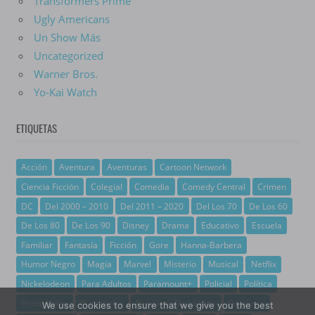
Transformers Prime
Ugly Americans
Un Show Más
Uncategorized
Warner Bros.
Yo-Kai Watch
ETIQUETAS
Acción
Aventura
Aventuras
Cartoon Network
Ciencia Ficción
Colegial
Comedia
Comedy Central
Crimen
DC
Del 2000 – 2010
Del 2011 – 2020
Del Los 70
De Los 60
De Los 80
De Los 90
Disney
Drama
Educativo
Escuela
Familiar
Fantasía
Ficción
Gore
Hanna-Barbera
Humor Negro
Magia
Marvel
Misterio
Musical
Netflix
Nickelodeon
Para Adultos
Paramount+
Policial
Política
Prime Video
Psicológico
Recuento De La Vida
Romance
We use cookies to ensure that we give you the best