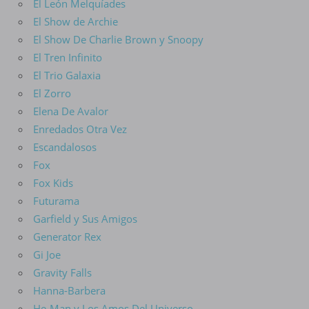
El León Melquíades
El Show de Archie
El Show De Charlie Brown y Snoopy
El Tren Infinito
El Trio Galaxia
El Zorro
Elena De Avalor
Enredados Otra Vez
Escandalosos
Fox
Fox Kids
Futurama
Garfield y Sus Amigos
Generator Rex
Gi Joe
Gravity Falls
Hanna-Barbera
He-Man y Los Amos Del Universo