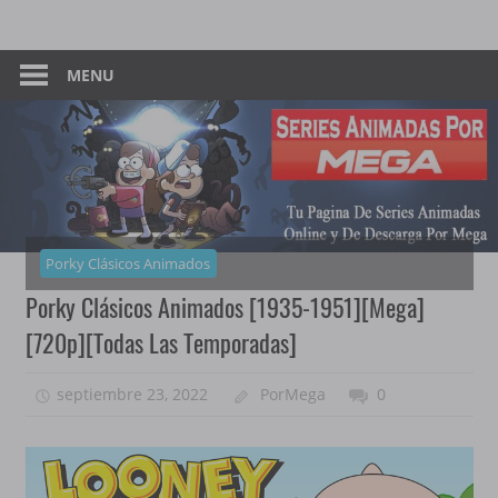
Skip
Tu
Series
to
Pagina
content
MENU
Animadas
De
Descarga
–
Por
Mega
Por
Mega
Porky Clásicos Animados
Porky Clásicos Animados [1935-1951][Mega]
[720p][Todas Las Temporadas]
septiembre 23, 2022
PorMega
0