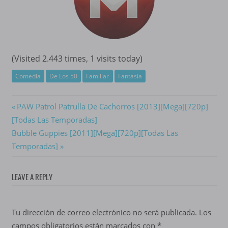
(Visited 2.443 times, 1 visits today)
Comedia
De Los 50
Familiar
Fantasía
Navegación
Previous
PAW Patrol Patrulla De Cachorros [2013][Mega][720p]
Post:
[Todas Las Temporadas]
de
Next
Bubble Guppies [2011][Mega][720p][Todas Las
entradas
Post:
Temporadas]
LEAVE A REPLY
Tu dirección de correo electrónico no será publicada.
Los
campos obligatorios están marcados con
*