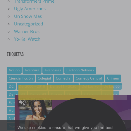
Transformers Prime
Ugly Americans
Un Show Más
Uncategorized
Warner Bros.
Yo-Kai Watch
ETIQUETAS
Acción
Aventura
Aventuras
Cartoon Network
Ciencia Ficción
Colegial
Comedia
Comedy Central
Crimen
DC
Del 2000 – 2010
Del 2011 – 2020
Del Los 70
De Los 60
De Los 80
De Los 90
Disney
Drama
Educativo
Escuela
Familiar
Fantasía
Ficción
Gore
Hanna-Barbera
Humor Negro
Magia
Marvel
Misterio
Musical
Netflix
Nickelodeon
Para Adultos
Paramount+
Policial
Política
Prime Video
Psicológico
Recuento De La Vida
Romance
We use cookies to ensure that we give you the best