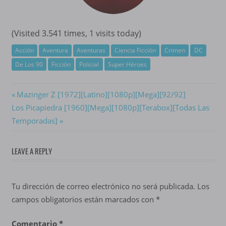
(Visited 3.541 times, 1 visits today)
Acción
Aventura
Aventuras
Ciencia Ficción
Crimen
DC
De Los 90
Ficción
Policial
Super Héroes
Navegación
Previous
Mazinger Z [1972][Latino][1080p][Mega][92/92]
Next
Post:
Los Picapiedra [1960][Mega][1080p][Terabox][Todas Las
de
Post:
Temporadas]
entradas
LEAVE A REPLY
Tu dirección de correo electrónico no será publicada.
Los
campos obligatorios están marcados con
*
Comentario
*