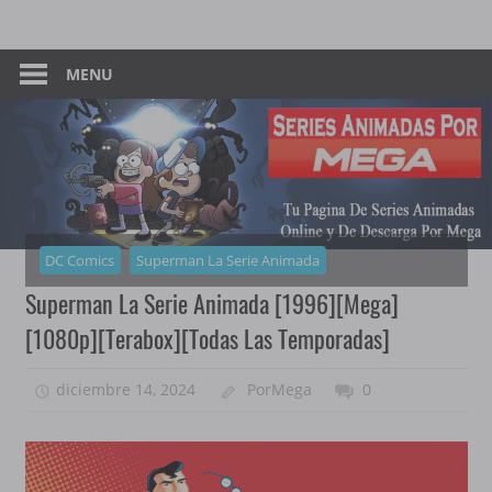
Skip
Tu
Series
to
Pagina
content
MENU
Animadas
De
Descarga
–
Por
Mega
Por
Mega
DC Comics
Superman La Serie Animada
Superman La Serie Animada [1996][Mega]
[1080p][Terabox][Todas Las Temporadas]
diciembre 14, 2024
PorMega
0